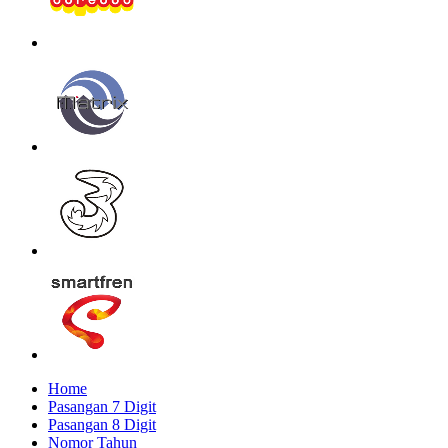
Home
Pasangan 7 Digit
Pasangan 8 Digit
Nomor Tahun